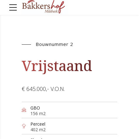
Bouwnummer 2
Vrijstaand
€ 645.000,- V.O.N.
GBO
156 m2
Perceel
402 m2