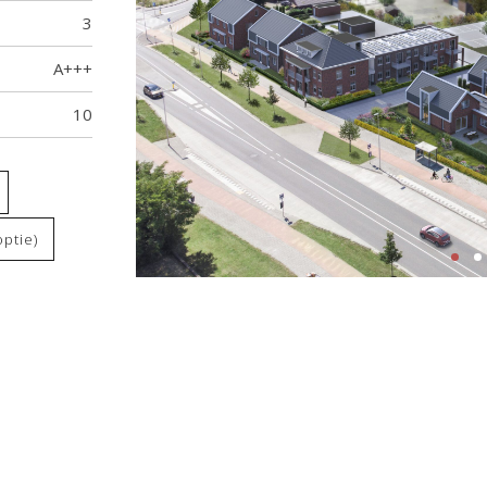
3
A+++
10
optie)