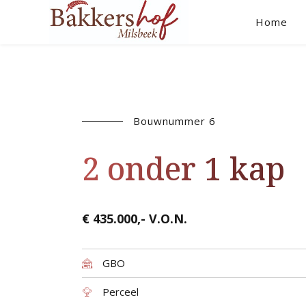
Home
Bouwnummer 6
2 onder 1 kap
€ 435.000,- V.O.N.
GBO
Perceel