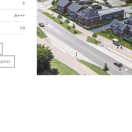
3
A+++
10
optie)